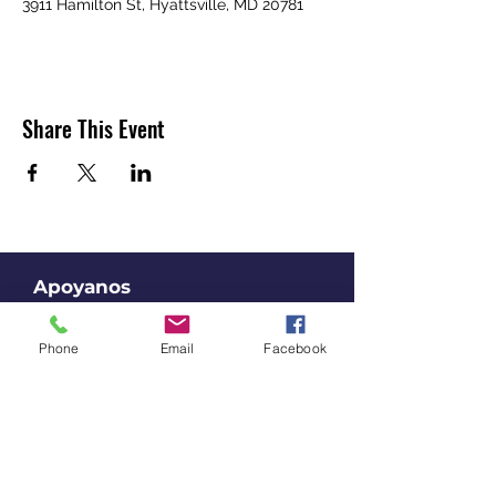
3911 Hamilton St, Hyattsville, MD 20781
Share This Event
Apoyanos
Al apoyar nuestro trabajo, estás
Phone
Email
Facebook
promoviendo el liderazgo latin@
en espacios al aire libre.
Done Ahora