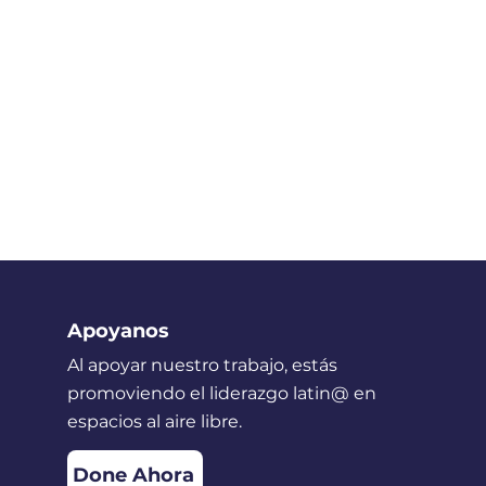
Apoyanos
Al apoyar nuestro trabajo, estás
promoviendo el liderazgo latin@ en
espacios al aire libre.
Done Ahora