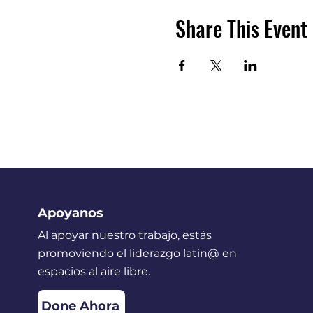
Share This Event
Apoyanos
Al apoyar nuestro trabajo, estás
promoviendo el liderazgo latin@ en
espacios al aire libre.
Done Ahora