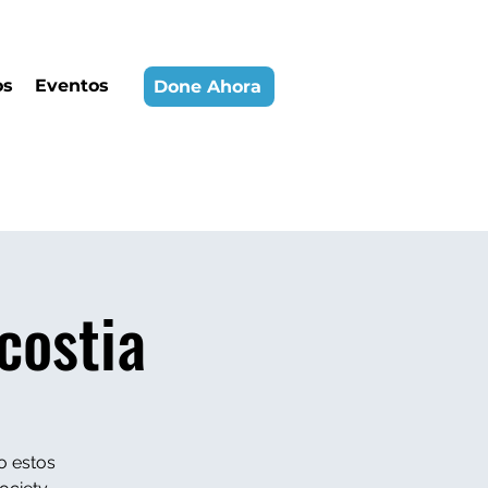
os
Eventos
Done Ahora
costia
o estos