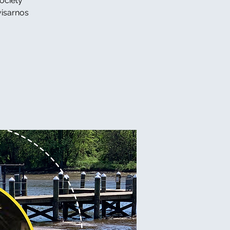
ociety
visarnos