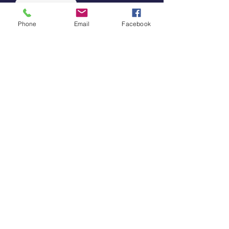
Done Ahora
Phone
Email
Facebook
Apoyanos
Al apoyar nuestro trabajo, estás
promoviendo el liderazgo latin@
en espacios al aire libre.
Done Ahora
Ponte en Contacto
202-240-
2830
info@tucuenca.org